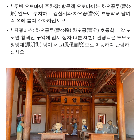
* 주변 오토바이 주차장: 방문객 오토바이는 차오공루(曹公
路) 인도에 주차하고 경찰서와 차오공(曹公) 초등학교 담벼
락 쪽에 붙여 주차하십시오.
* 관광버스: 차오공루(曹公路) 차오공(曹公) 초등학교 앞 도
로변 황색선 구역에 임시 정차 (3분 제한), 관광객은 도보로
펑밍제(鳳明街) 펑이 서원(鳳儀書院)으로 이동하여 관람하
십시오.