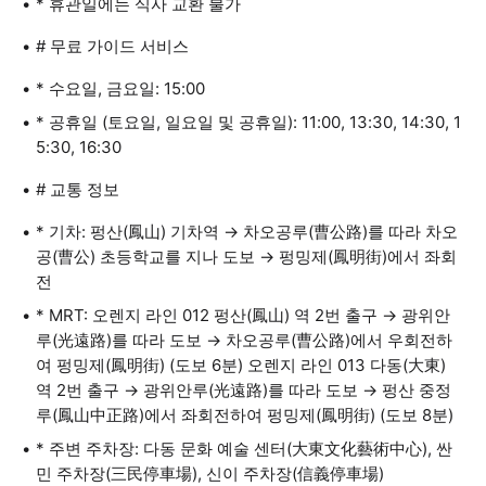
* 휴관일에는 식사 교환 불가
# 무료 가이드 서비스
* 수요일, 금요일: 15:00
* 공휴일 (토요일, 일요일 및 공휴일): 11:00, 13:30, 14:30, 1
5:30, 16:30
# 교통 정보
* 기차: 펑산(鳳山) 기차역 → 차오공루(曹公路)를 따라 차오
공(曹公) 초등학교를 지나 도보 → 펑밍제(鳳明街)에서 좌회
전
* MRT: 오렌지 라인 012 펑산(鳳山) 역 2번 출구 → 광위안
루(光遠路)를 따라 도보 → 차오공루(曹公路)에서 우회전하
여 펑밍제(鳳明街) (도보 6분) 오렌지 라인 013 다동(大東)
역 2번 출구 → 광위안루(光遠路)를 따라 도보 → 펑산 중정
루(鳳山中正路)에서 좌회전하여 펑밍제(鳳明街) (도보 8분)
* 주변 주차장: 다동 문화 예술 센터(大東文化藝術中心), 싼
민 주차장(三民停車場), 신이 주차장(信義停車場)