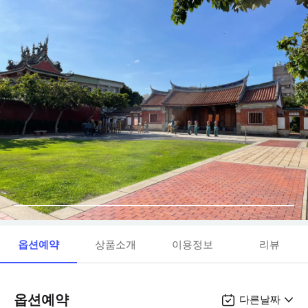
옵션예약
상품소개
이용정보
리뷰
옵션예약
다른날짜