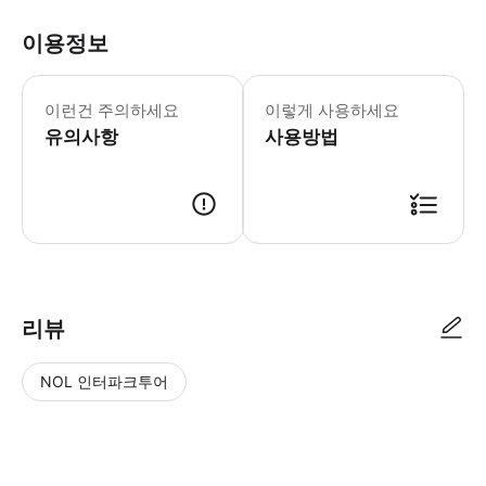
이용정보
토요일/일요일/공휴일: 10:30-18:30 
* 1814년 펑산 후보 훈련 도사 세공생
이런건 주의하세요
이렇게 사용하세요
유의사항
사용방법
리뷰
NOL 인터파크투어
NOL
별
사
에서
점
진/
작성