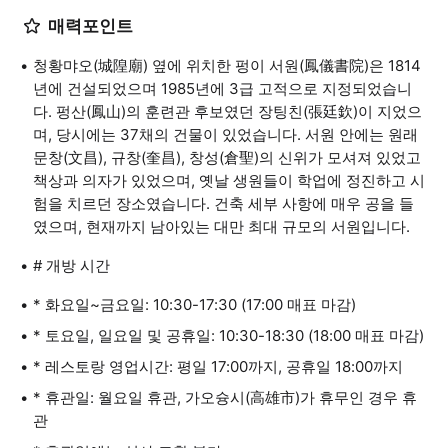
매력포인트
청황먀오(城隍廟) 옆에 위치한 펑이 서원(鳳儀書院)은 1814
년에 건설되었으며 1985년에 3급 고적으로 지정되었습니
다. 펑산(鳳山)의 훈련관 후보였던 장팅친(張廷欽)이 지었으
며, 당시에는 37채의 건물이 있었습니다. 서원 안에는 원래
문창(文昌), 규창(奎昌), 창성(倉聖)의 신위가 모셔져 있었고
책상과 의자가 있었으며, 옛날 생원들이 학업에 정진하고 시
험을 치르던 장소였습니다. 건축 세부 사항에 매우 공을 들
였으며, 현재까지 남아있는 대만 최대 규모의 서원입니다.
# 개방 시간
* 화요일~금요일: 10:30-17:30 (17:00 매표 마감)
* 토요일, 일요일 및 공휴일: 10:30-18:30 (18:00 매표 마감)
* 레스토랑 영업시간: 평일 17:00까지, 공휴일 18:00까지
* 휴관일: 월요일 휴관, 가오슝시(高雄市)가 휴무인 경우 휴
관