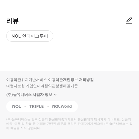
리뷰
NOL 인터파크투어
NOL
별
사
에서
점
진/
작성
높
동
된
은
영
리뷰
순
상
이용약관
위치기반서비스 이용약관
개인정보 처리방침
입니
여행자보험 가입안내
여행약관
분쟁해결기준
다.
(주)놀유니버스 사업자 정보
별
사
NOL
Triple
Interpark Global
점
진/
높
동
(주)놀유니버스
는 일부 상품의 통신판매중개자로서 통신판매의 당사자가 아니므로, 상품의
예약, 이용 및 환불 등 거래와 관련된 의무와 책임은 판매자에게 있으며
은
영
(주)놀유니버스
는 일
체 책임을 지지 않습니다.
순
상