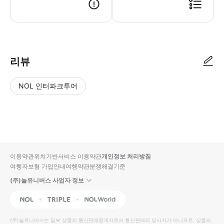
● 예약접수 후 확정이 되면 이용가능합니다. ● 바우처에 안내된 사용 방법
리뷰
NOL 인터파크투어
NOL
별
사
에서
점
진/
작성
높
동
된
은
영
리뷰
순
상
이용약관
위치기반서비스 이용약관
개인정보 처리방침
입니
여행자보험 가입안내
여행약관
분쟁해결기준
다.
(주)놀유니버스 사업자 정보
별
사
NOL
Triple
Interpark Global
점
진/
높
동
(주)놀유니버스
는 일부 상품의 통신판매중개자로서 통신판매의 당사자가 아니므로, 상품의