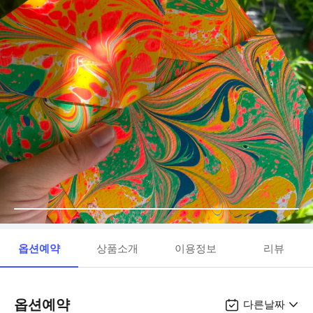
옵션예약
상품소개
이용정보
리뷰
옵션예약
다른날짜