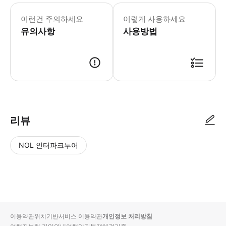
도착하시면 리셉션 직원에게 요리 및 바리
이런건 주의하세요
이렇게 사용하세요
유의사항
사용방법
● 예약접수 후 확정이 되면 이용가능합니다. ● 바우처에 안내된 사용 방법
리뷰
NOL 인터파크투어
NOL
별
사
에서
점
진/
작성
높
동
된
은
영
리뷰
순
상
이용약관
위치기반서비스 이용약관
개인정보 처리방침
입니