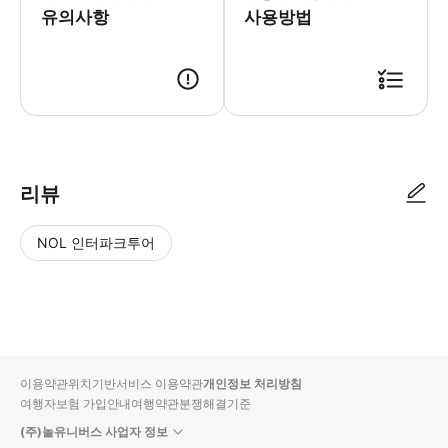
유의사항
사용방법
리뷰
NOL 인터파크투어
NOL
별
사
에서
점
진/
작성
높
동
된
은
영
리뷰
순
상
이용약관
위치기반서비스 이용약관
개인정보 처리방침
입니
여행자보험 가입안내
여행약관
분쟁해결기준
다.
(주)놀유니버스 사업자 정보