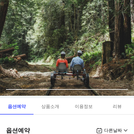
옵션예약
상품소개
이용정보
리뷰
옵션예약
다른날짜