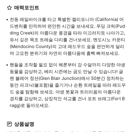
매력포인트
전동 레일바이크를 타고 특별한 캘리포니아 (California) 어
드벤처를 만끽하며 편안한 시간을 보내세요. 푸딩 크릭(Pud
ding Creek)의 아름다운 풍경을 따라 미끄러지듯 나아가고,
유서 깊은 목조 트레슬 다리를 건너보세요. 멘도시노 카운티
(Mendocino County)의 고대 레드우드 숲을 편안하게 달리
며 고요한 분위기와 자연의 아름다움에 흠뻑 빠져보세요.
핸들을 조작할 필요 없이 헤론부터 강 수달까지 다양한 야생
동물을 감상하고, 베리 시즌에는 곰도 만날 수 있습니다! 글
렌 블레어 정션(Glen Blair Junction)에서 50분간 정차하는
동안 피크닉(불포함)을 즐기거나 순환 트레일을 따라 레드우
드 숲을 탐험해 보세요. 야생 붓꽃과 트리리움의 아름다운
경치를 감상하고, 상징적인 석교를 건너 포트 브래그(Fort B
ragg)로 돌아오세요.
상품설명