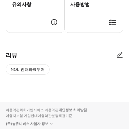
유의사항
사용방법
리뷰
NOL 인터파크투어
NOL
별
사
에서
점
진/
작성
높
동
된
은
영
리뷰
순
상
이용약관
위치기반서비스 이용약관
개인정보 처리방침
입니
여행자보험 가입안내
여행약관
분쟁해결기준
다.
(주)놀유니버스 사업자 정보