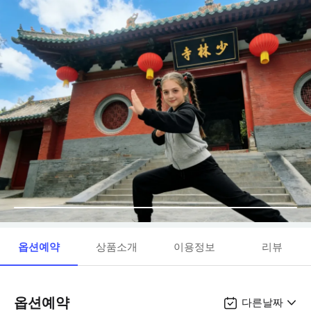
옵션예약
상품소개
이용정보
리뷰
옵션예약
다른날짜