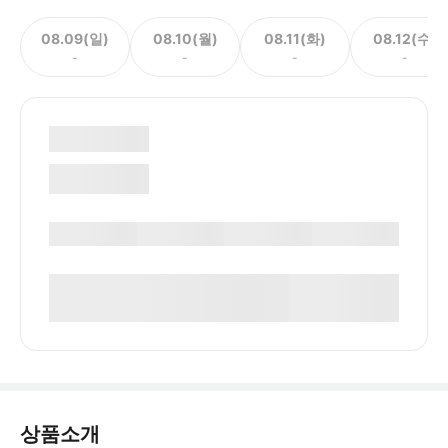
08.09(일)
08.10(월)
08.11(화)
08.12(수)
-
-
-
-
상품소개