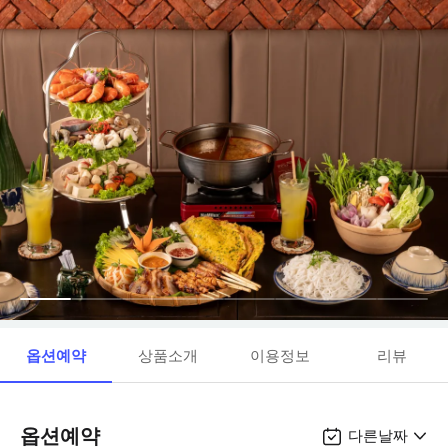
옵션예약
상품소개
이용정보
리뷰
옵션예약
다른날짜