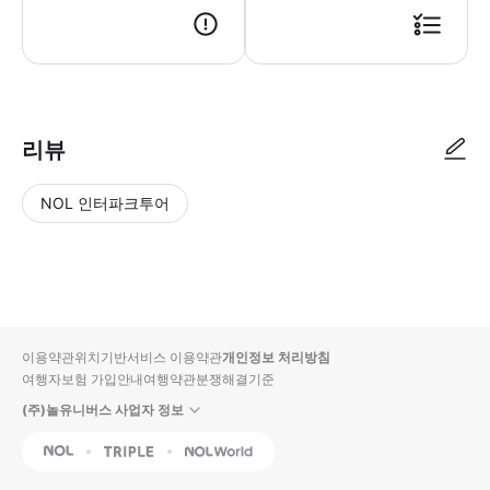
리뷰
NOL 인터파크투어
NOL
별
사
에서
점
진/
작성
높
동
된
은
영
리뷰
순
상
이용약관
위치기반서비스 이용약관
개인정보 처리방침
입니
여행자보험 가입안내
여행약관
분쟁해결기준
다.
(주)놀유니버스 사업자 정보
별
사
NOL
Triple
Interpark Global
점
진/