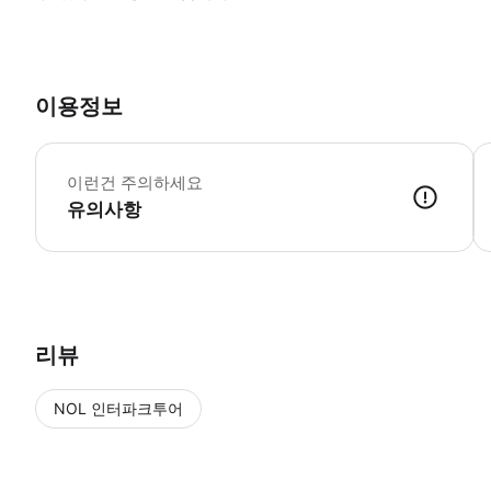
이용정보
•
이런건 주의하세요
유의사항
● 예약접수 후 확정이 되면 이용가능합니다. ● 바우처에 안내된 사용 
리뷰
NOL 인터파크투어
NOL
에서 작성된 리뷰 입니다.
별점 높은순