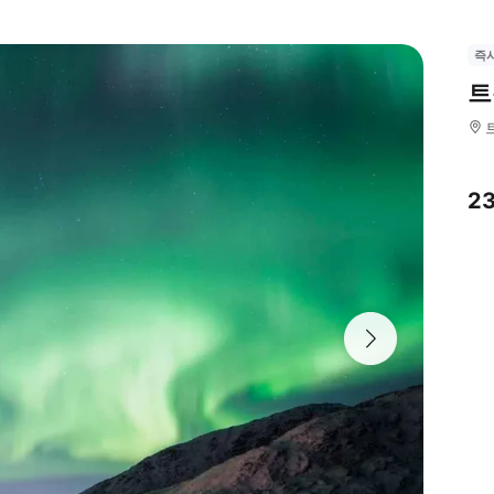
즉
트
2