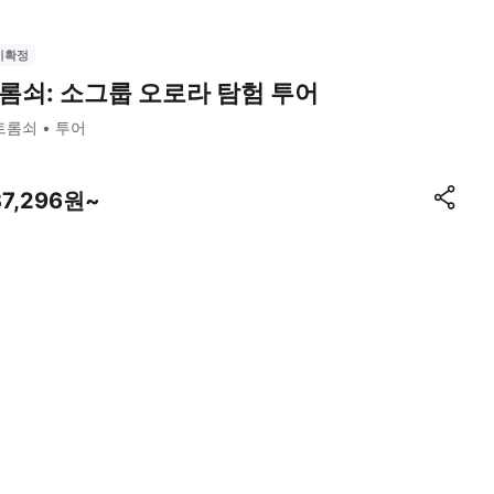
시확정
롬쇠: 소그룹 오로라 탐험 투어
트롬쇠
투어
37,296원~