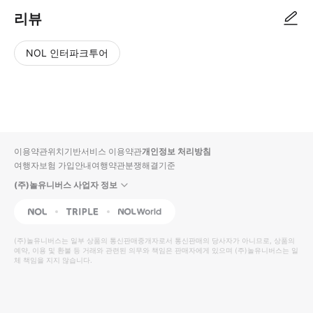
리뷰
NOL 인터파크투어
NOL
별
사
에서
점
진/
작성
높
동
된
은
영
리뷰
순
상
이용약관
위치기반서비스 이용약관
개인정보 처리방침
입니
여행자보험 가입안내
여행약관
분쟁해결기준
다.
(주)놀유니버스 사업자 정보
별
사
NOL
Triple
Interpark Global
점
진/
높
동
(주)놀유니버스
는 일부 상품의 통신판매중개자로서 통신판매의 당사자가 아니므로, 상품의
예약, 이용 및 환불 등 거래와 관련된 의무와 책임은 판매자에게 있으며
은
영
(주)놀유니버스
는 일
체 책임을 지지 않습니다.
순
상