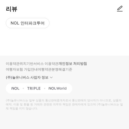
리뷰
NOL 인터파크투어
NOL
별
사
에서
점
진/
작성
높
동
된
은
영
리뷰
순
상
이용약관
위치기반서비스 이용약관
개인정보 처리방침
입니
여행자보험 가입안내
여행약관
분쟁해결기준
다.
(주)놀유니버스 사업자 정보
별
사
NOL
Triple
Interpark Global
점
진/
높
동
(주)놀유니버스
는 일부 상품의 통신판매중개자로서 통신판매의 당사자가 아니므로, 상품의
예약, 이용 및 환불 등 거래와 관련된 의무와 책임은 판매자에게 있으며
은
영
(주)놀유니버스
는 일
체 책임을 지지 않습니다.
순
상