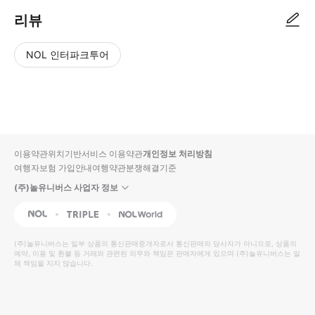
리뷰
NOL 인터파크투어
NOL
별
사
에서
점
진/
작성
높
동
된
은
영
리뷰
순
상
이용약관
위치기반서비스 이용약관
개인정보 처리방침
입니
여행자보험 가입안내
여행약관
분쟁해결기준
다.
(주)놀유니버스 사업자 정보
별
사
NOL
Triple
Interpark Global
점
진/
높
동
(주)놀유니버스
는 일부 상품의 통신판매중개자로서 통신판매의 당사자가 아니므로, 상품의
예약, 이용 및 환불 등 거래와 관련된 의무와 책임은 판매자에게 있으며
은
영
(주)놀유니버스
는 일
체 책임을 지지 않습니다.
순
상