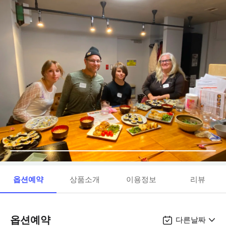
옵션예약
상품소개
이용정보
리뷰
옵션예약
다른날짜