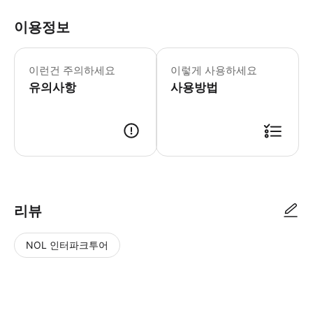
이용정보
* 소요시간 : 90분 (옵션에 따라 소요
이런건 주의하세요
이렇게 사용하세요
유의사항
사용방법
● 예약접수 후 확정이 되면 이용가능합니다. ● 바우처에 안내된 사용 방법
리뷰
NOL 인터파크투어
NOL
별
사
에서
점
진/
작성