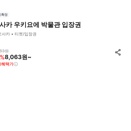
시확정
사카 우키요에 박물관 입장권
오사카
티켓/입장권
83
원
8,063원~
%
종혜택가