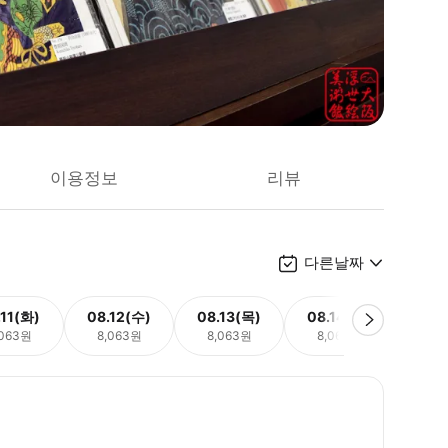
이용정보
리뷰
다른날짜
.11(화)
08.12(수)
08.13(목)
08.14(금)
08.
,063원
8,063원
8,063원
8,063원
8,