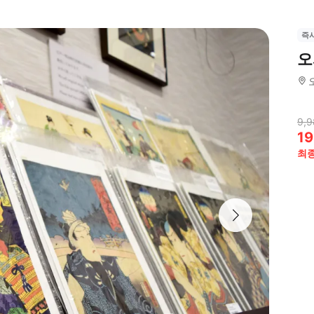
즉
오
9,9
19
최