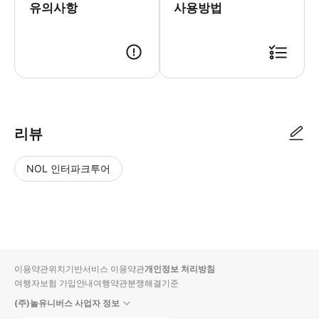
유의사항
사용방법
리뷰
NOL 인터파크투어
NOL
별
사
에서
점
진/
작성
높
동
된
은
영
리뷰
순
상
이용약관
위치기반서비스 이용약관
개인정보 처리방침
입니
여행자보험 가입안내
여행약관
분쟁해결기준
다.
(주)놀유니버스 사업자 정보