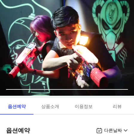
옵션예약
상품소개
이용정보
리뷰
옵션예약
다른날짜