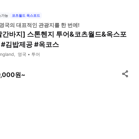
소가능
코츠월드 옥스포드
영국의 대표적인 관광지를 한 번에!
빨간바지] 스톤헨지 투어&코츠월드&옥스포
 #김밥제공 #옥코스
ngland
영국
투어
9,000원~