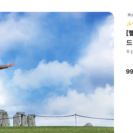
취
✨
[
드
E
9