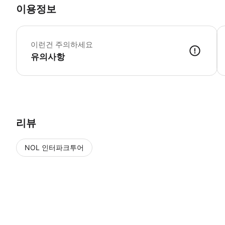
이용정보

이런건 주의하세요
유의사항
📢 투어 정보 · 만나는 시간 : 07시 20분 · 만나는 장소 : 런던 지하철
리뷰
NOL 인터파크투어
NOL
에서 작성된 리뷰 입니다.
별점 높은순
별점 높은순