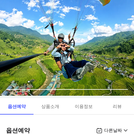
옵션예약
상품소개
이용정보
리뷰
옵션예약
다른날짜