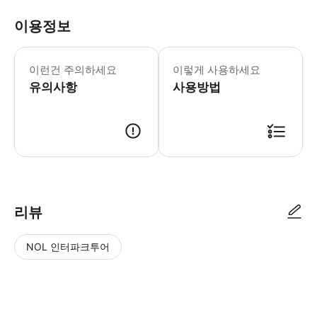
이용정보
참고:하노이와 사파 간 교통편은 좌석 상
이런건 주의하세요
이렇게 사용하세요
유의사항
사용방법
리뷰
NOL 인터파크투어
NOL
별
사
에서
점
진/
작성
높
동