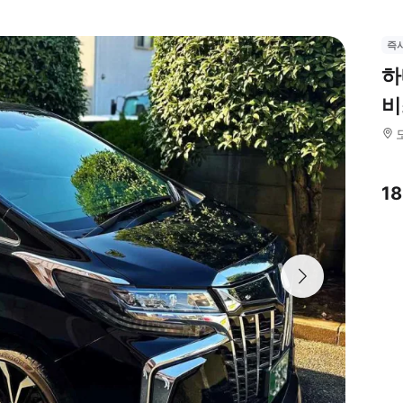
즉
하
비
1