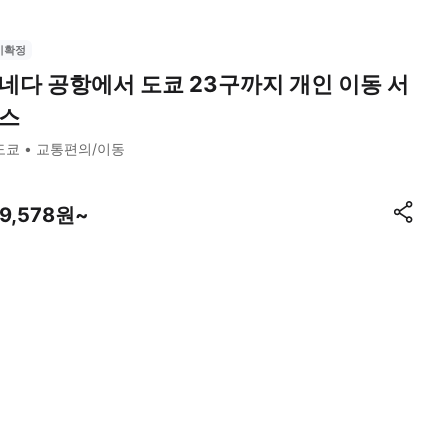
시확정
네다 공항에서 도쿄 23구까지 개인 이동 서
스
도쿄
교통편의/이동
89,578원~