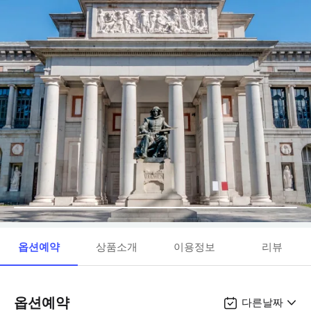
옵션예약
상품소개
이용정보
리뷰
옵션예약
다른날짜