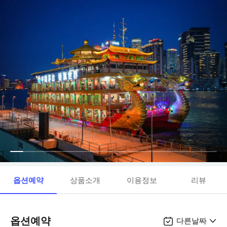
옵션예약
상품소개
이용정보
리뷰
옵션예약
다른날짜