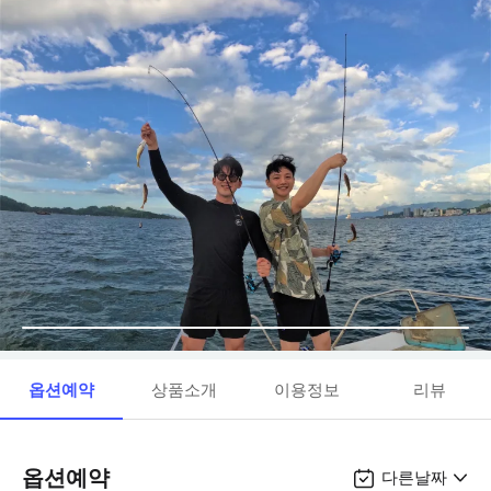
옵션예약
상품소개
이용정보
리뷰
옵션예약
다른날짜