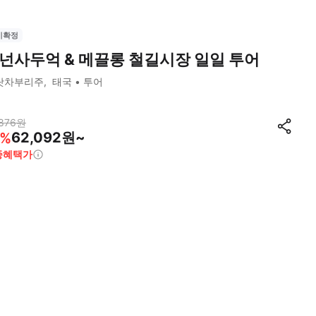
시확정
넌사두억 & 메끌롱 철길시장 일일 투어
랏차부리주
태국
투어
876
원
62,092원~
%
종혜택가