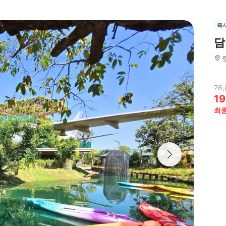
즉
담
76,
19
최