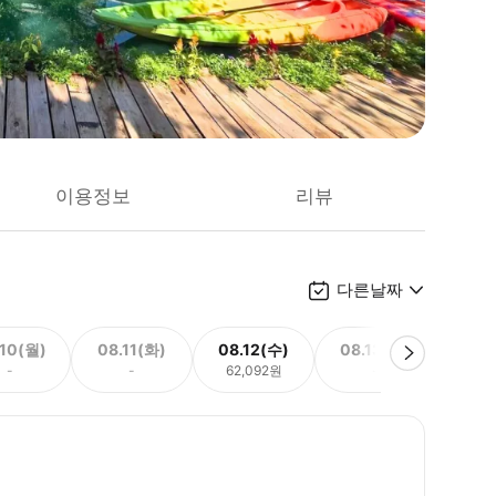
이용정보
리뷰
다른날짜
.10(월)
08.11(화)
08.12(수)
08.13(목)
08.
-
-
62,092원
-
62,