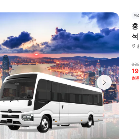
취
홍
석
82
19
최