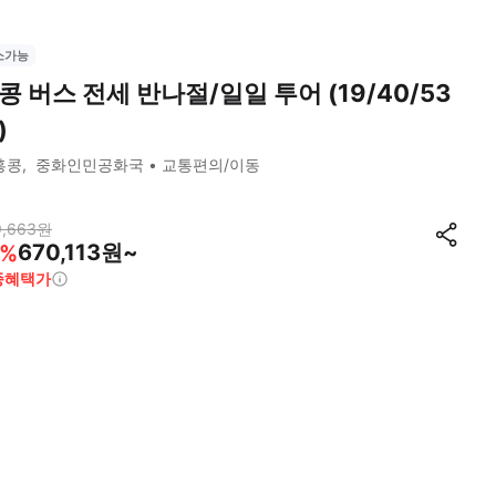
소가능
콩 버스 전세 반나절/일일 투어 (19/40/53
)
홍콩
중화인민공화국
교통편의/이동
9,663
원
670,113원~
%
종혜택가