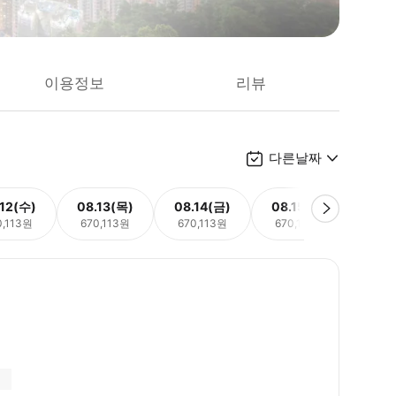
이용정보
리뷰
다른날짜
.12(수)
08.13(목)
08.14(금)
08.15(토)
08.
0,113원
670,113원
670,113원
670,113원
670