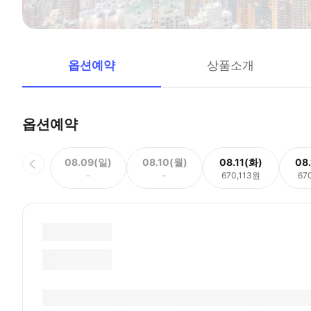
옵션예약
상품소개
옵션예약
08.09(일)
08.10(월)
08.11(화)
08
-
-
670,113원
67