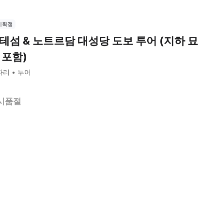
시확정
테섬 & 노트르담 대성당 도보 투어 (지하 묘
 포함)
파리
투어
시품절