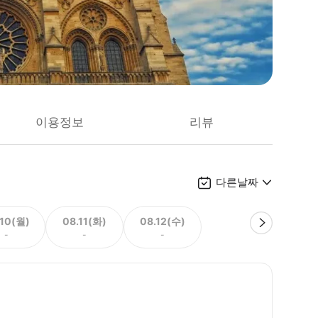
이용정보
리뷰
다른날짜
.10(월)
08.11(화)
08.12(수)
-
-
-