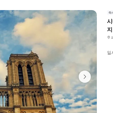
즉
시
지
일