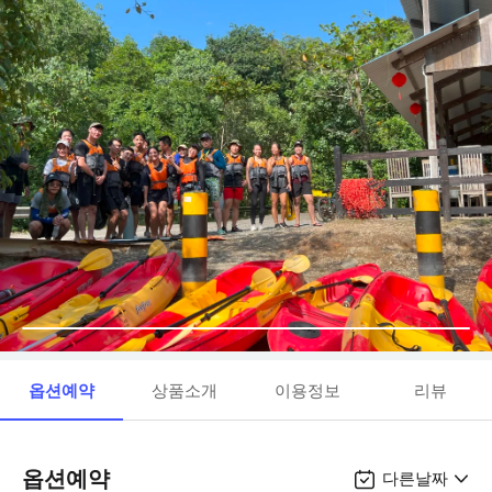
옵션예약
상품소개
이용정보
리뷰
옵션예약
다른날짜