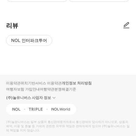
리뷰
NOL 인터파크투어
NOL
별
사
에서
점
진/
작성
높
동
된
은
영
리뷰
순
상
이용약관
위치기반서비스 이용약관
개인정보 처리방침
입니
여행자보험 가입안내
여행약관
분쟁해결기준
다.
(주)놀유니버스 사업자 정보
별
사
NOL
Triple
Interpark Global
점
진/
높
동
(주)놀유니버스
는 일부 상품의 통신판매중개자로서 통신판매의 당사자가 아니므로, 상품의
예약, 이용 및 환불 등 거래와 관련된 의무와 책임은 판매자에게 있으며
은
영
(주)놀유니버스
는 일
체 책임을 지지 않습니다.
순
상