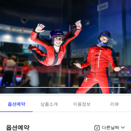
옵션예약
상품소개
이용정보
리뷰
옵션예약
다른날짜