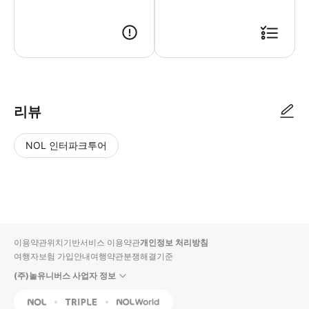
리뷰
NOL 인터파크투어
NOL
별
사
에서
점
진/
작성
높
동
된
은
영
리뷰
순
상
이용약관
위치기반서비스 이용약관
개인정보 처리방침
입니
여행자보험 가입안내
여행약관
분쟁해결기준
다.
(주)놀유니버스 사업자 정보
별
사
NOL
Triple
Interpark Global