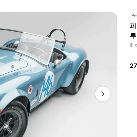
즉
피
투
2