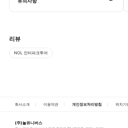
유의사항
● 예약접수 후 확정이 되면 이용가능합니다. ● 바우처에 안내된 사용 
리뷰
NOL 인터파크투어
NOL
에서 작성된 리뷰 입니다.
별점 높은순
별점 높은순
회사소개
이용약관
개인정보처리방침
위치기
(주)놀유니버스