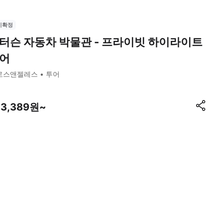
시확정
터슨 자동차 박물관 - 프라이빗 하이라이트
어
로스앤젤레스
투어
73,389원~