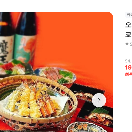
취
오
쿄
94,
19
최