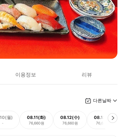
이용정보
리뷰
다른날짜
.10(월)
08.11(화)
08.12(수)
08.13(목)
08.
-
76,660원
76,660원
76,660원
76,