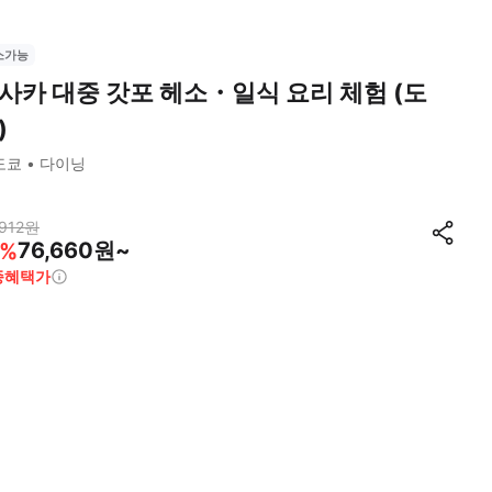
소가능
사카 대중 갓포 헤소・일식 요리 체험 (도
)
도쿄
다이닝
912
원
76,660원~
%
종혜택가