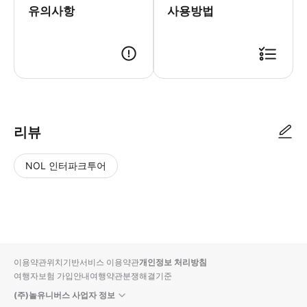
유의사항
사용방법
- 이용 안내 - 지점명 & 주소 * Bistro Remedios, 1911 M. Adriatico S
리뷰
NOL 인터파크투어
NOL
별
사
에서
점
진/
작성
높
동
된
은
영
리뷰
순
상
이용약관
위치기반서비스 이용약관
개인정보 처리방침
입니
여행자보험 가입안내
여행약관
분쟁해결기준
다.
(주)놀유니버스 사업자 정보