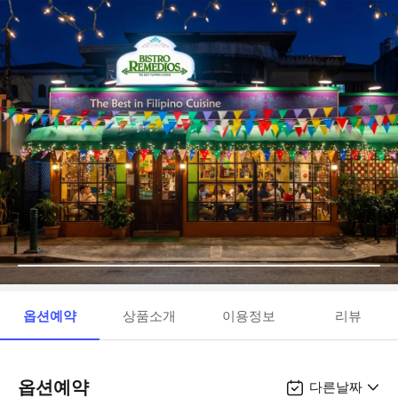
옵션예약
상품소개
이용정보
리뷰
옵션예약
다른날짜