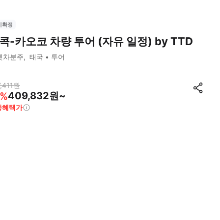
시확정
콕-카오코 차량 투어 (자유 일정) by TTD
펫차분주
태국
투어
,411
원
409,832원~
%
종혜택가