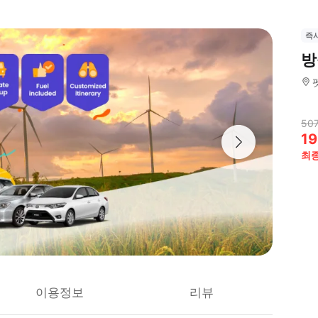
즉
방
507
19
최
이용정보
리뷰