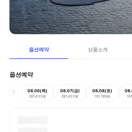
옵션예약
상품소개
옵션예약
08.06(목)
08.07(금)
08.08(토)
08
281,433원
281,433원
191,789원
19