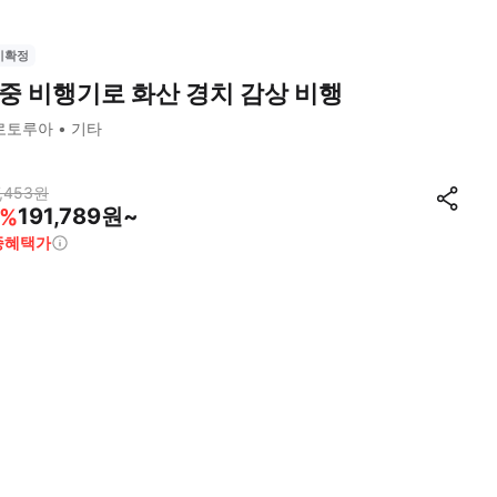
시확정
중 비행기로 화산 경치 감상 비행
로토루아
기타
,453
원
191,789원~
%
종혜택가