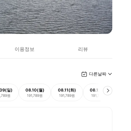
이용정보
리뷰
다른날짜
.09(일)
08.10(월)
08.11(화)
08.12(수)
08.
1,789원
191,789원
191,789원
191,789원
191