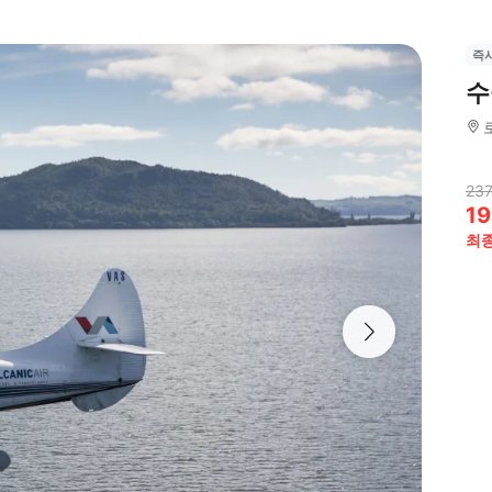
즉
수
237
19
최