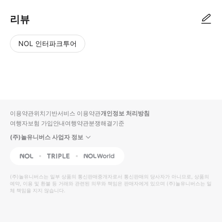
리뷰
NOL 인터파크투어
NOL
별
사
에서
점
진/
작성
높
동
된
은
영
리뷰
순
상
이용약관
위치기반서비스 이용약관
개인정보 처리방침
입니
여행자보험 가입안내
여행약관
분쟁해결기준
다.
(주)놀유니버스 사업자 정보
별
사
NOL
Triple
Interpark Global
점
진/
높
동
(주)놀유니버스
는 일부 상품의 통신판매중개자로서 통신판매의 당사자가 아니므로, 상품의
예약, 이용 및 환불 등 거래와 관련된 의무와 책임은 판매자에게 있으며
은
영
(주)놀유니버스
는 일
체 책임을 지지 않습니다.
순
상