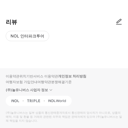
● 예약접수 후 확정이 되면 이용가능합니다. ● 바우처에 안내된 사용 방법
리뷰
NOL 인터파크투어
NOL
별
사
에서
점
진/
작성
높
동
된
은
영
리뷰
순
상
이용약관
위치기반서비스 이용약관
개인정보 처리방침
입니
여행자보험 가입안내
여행약관
분쟁해결기준
다.
(주)놀유니버스 사업자 정보
별
사
NOL
Triple
Interpark Global
점
진/
높
동
(주)놀유니버스
는 일부 상품의 통신판매중개자로서 통신판매의 당사자가 아니므로, 상품의
예약, 이용 및 환불 등 거래와 관련된 의무와 책임은 판매자에게 있으며
은
영
(주)놀유니버스
는 일
체 책임을 지지 않습니다.
순
상