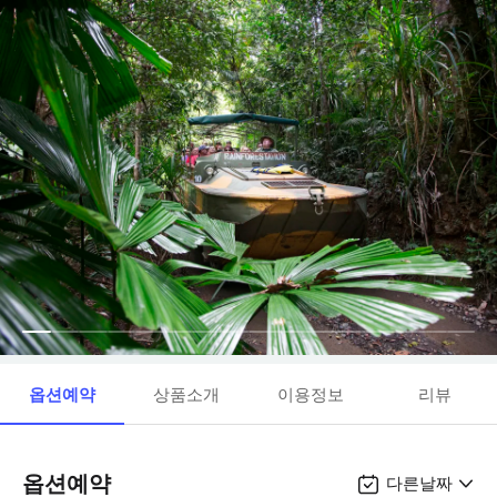
옵션예약
상품소개
이용정보
리뷰
옵션예약
다른날짜