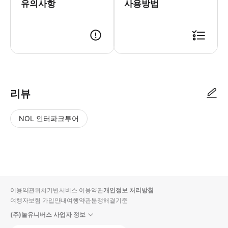
유의사항
사용방법
● 예약접수 후 확정이 되면 이용가능합니다. ● 바우처에 안내된 사용 방법
리뷰
NOL 인터파크투어
NOL
별
사
에서
점
진/
작성
높
동
된
은
영
리뷰
순
상
이용약관
위치기반서비스 이용약관
개인정보 처리방침
입니
여행자보험 가입안내
여행약관
분쟁해결기준
다.
(주)놀유니버스 사업자 정보