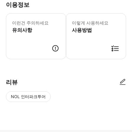
이용정보
최대 학생 수는 교수자 1명당 2명으로 
이런건 주의하세요
이렇게 사용하세요
유의사항
사용방법
● 예약접수 후 확정이 되면 이용가능합니다. ● 바우처에 안내된 사용 방법
리뷰
NOL 인터파크투어
NOL
별
사
에서
점
진/
작성
높
동
된
은
영