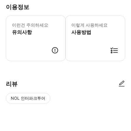
이용정보
어린이 규정: - 4세 미만 어린이는 
이런건 주의하세요
이렇게 사용하세요
유의사항
사용방법
리뷰
NOL 인터파크투어
NOL
별
사
에서
점
진/
작성
높
동
된