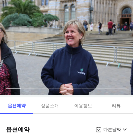
옵션예약
상품소개
이용정보
리뷰
옵션예약
다른날짜