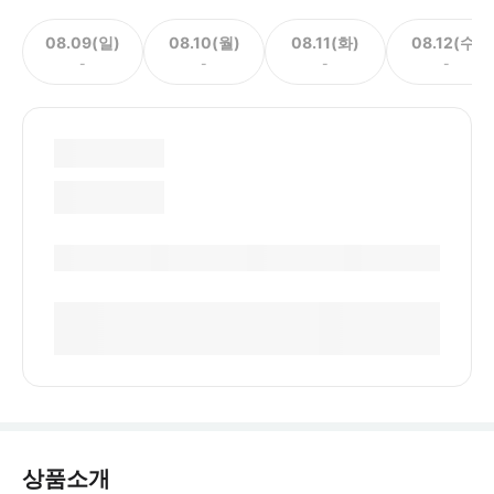
08.09(일)
08.10(월)
08.11(화)
08.12(수)
-
-
-
-
상품소개