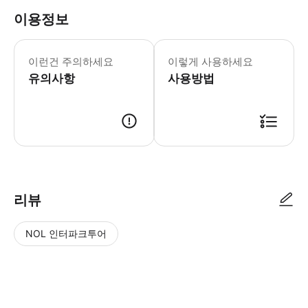
이용정보
이런건 주의하세요
이렇게 사용하세요
유의사항
사용방법
주문 후, 고객님이 지정한 날짜까지 통신사에서 설정용 QR 코드를 이메일로 
리뷰
NOL 인터파크투어
NOL
별
사
에서
점
진/
작성
높
동