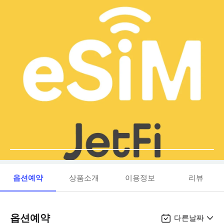
옵션예약
상품소개
이용정보
리뷰
옵션예약
다른날짜