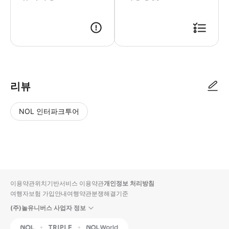
● 예약접수 후 확정이 되면 이용가능합니다. ● 바우처에 안내된 사용 방법
리뷰
NOL 인터파크투어
NOL
별
사
에서
점
진/
작성
높
동
된
은
영
리뷰
순
상
이용약관
위치기반서비스 이용약관
개인정보 처리방침
입니
여행자보험 가입안내
여행약관
분쟁해결기준
다.
(주)놀유니버스 사업자 정보
별
사