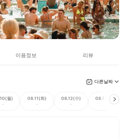
이용정보
리뷰
다른날짜
.10(월)
08.11(화)
08.12(수)
08.13(목)
08.
-
-
-
-
66,