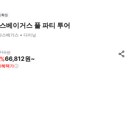
시확정
스베이거스 풀 파티 투어
라스베가스
다이닝
719
원
66,812원~
%
종혜택가