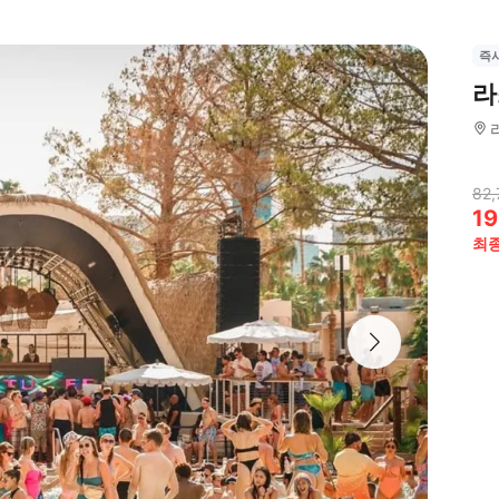
즉
라
82,
19
최