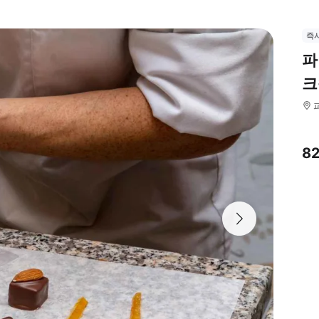
즉
파
크
8