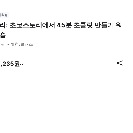
시확정
리: 초코스토리에서 45분 초콜릿 만들기 워
숍
파리
체험/클래스
2,265원~