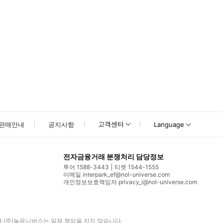
고객센터
판매안내
공지사항
Language
전자금융거래 분쟁처리 담당정보
투어 1588-3443
티켓 1544-1555
이메일 interpark_ef@nol-universe.com
개인정보보호책임자 privacy_i@nol-universe.com
며
(주)놀유니버스
는 일체 책임을 지지 않습니다.