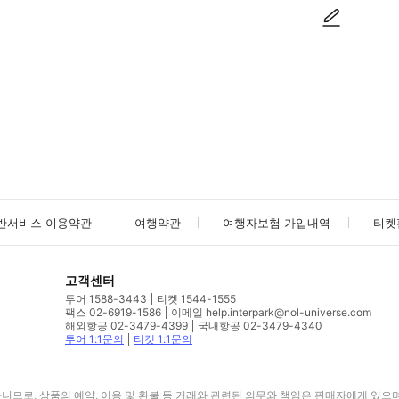
사진/동영상
사진/동영상
반서비스 이용약관
여행약관
여행자보험 가입내역
티켓
고객센터
투어 1588-3443
티켓 1544-1555
팩스 02-6919-1586
이메일 help.interpark@nol-universe.com
해외항공 02-3479-4399
국내항공 02-3479-4340
투어 1:1문의
티켓 1:1문의
므로, 상품의 예약, 이용 및 환불 등 거래와 관련된 의무와 책임은 판매자에게 있으