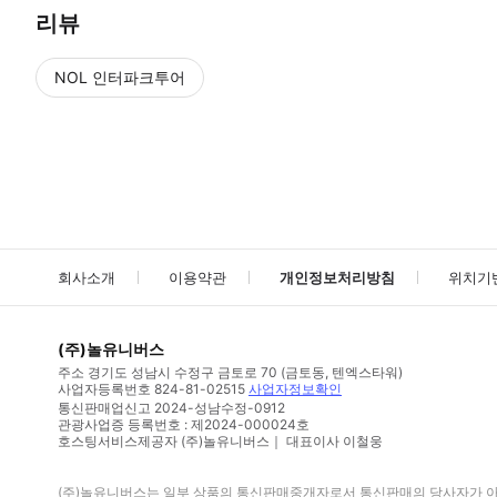
리뷰
NOL 인터파크투어
NOL
에서 작성된 리뷰 입니다.
별점 높은순
별점 높은순
회사소개
이용약관
개인정보처리방침
위치기
(주)놀유니버스
주소
경기도 성남시 수정구 금토로 70 (금토동, 텐엑스타워)
사업자등록번호
824-81-02515
사업자정보확인
통신판매업신고
2024-성남수정-0912
관광사업증 등록번호 : 제2024-000024호
호스팅서비스제공자 (주)놀유니버스｜ 대표이사 이철웅
(주)놀유니버스
는 일부 상품의 통신판매중개자로서 통신판매의 당사자가 아니