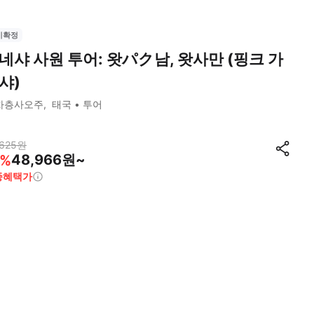
시확정
네샤 사원 투어: 왓パク남, 왓사만 (핑크 가
샤)
차층사오주
태국
투어
625
원
48,966원~
%
종혜택가