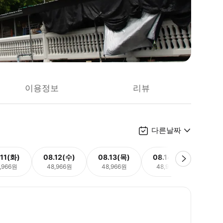
이용정보
리뷰
다른날짜
.11(화)
08.12(수)
08.13(목)
08.14(금)
08.
,966원
48,966원
48,966원
48,966원
48,