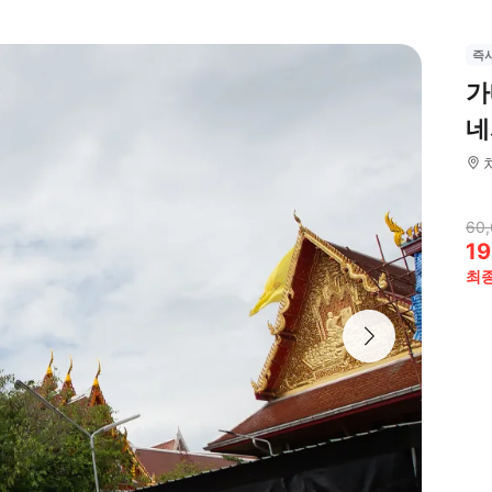
즉
가
네
60,
19
최