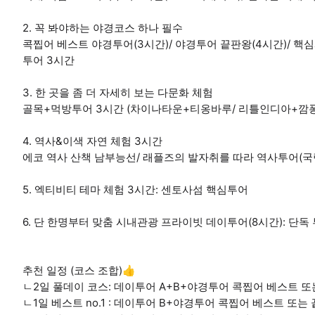
2. 꼭 봐야하는 야경코스 하나 필수
콕찝어 베스트 야경투어(3시간)/ 야경투어 끝판왕(4시간)/ 핵심
투어 3시간
3. 한 곳을 좀 더 자세히 보는 다문화 체험
골목+먹방투어 3시간 (차이나타운+티옹바루/ 리틀인디아+깜
4. 역사&이색 자연 체험 3시간
에코 역사 산책 남부능선/ 래플즈의 발자취를 따라 역사투어
5. 엑티비티 테마 체험 3시간: 센토사섬 핵심투어
6. 단 한명부터 맞춤 시내관광 프라이빗 데이투어(8시간): 단독
추천 일정 (코스 조합)👍
ㄴ2일 풀데이 코스: 데이투어 A+B+야경투어 콕찝어 베스트 또
ㄴ1일 베스트 no.1 : 데이투어 B+야경투어 콕찝어 베스트 또는