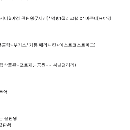
시티&야경 완판왕(7시간)/ 먹방(칠리크랩 or 바쿠테)+야경
퐁글람+부기스/ 카통 페라나칸+이스트코스트파크)
(국립박물관+포트캐닝공원+내셔널갤러리)
 투어
는 끝판왕
 끝판왕