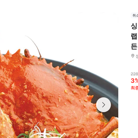
취
싱
랩
든
228
3
최