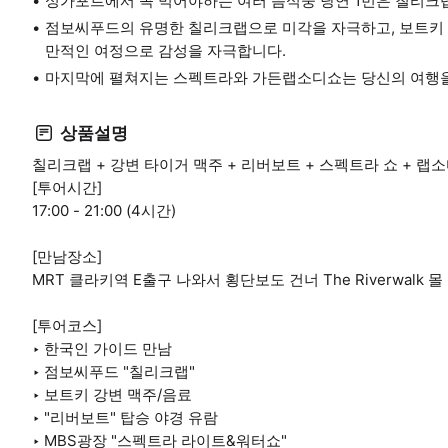
싱가포르에서 꼭 먹어야하는 여러 음식중 당연 1번은 칠리크랩
점보씨푸드의 유명한 칠리크랩으로 미각을 자극하고, 보트키 
만적인 여정으로 감성을 자극합니다.
마지막에 펼쳐지는 스펙트라와 가든랩소디쇼는 당신의 여행을
상품설명
칠리크랩 + 강변 타이거 맥주 + 리버보트 + 스펙트라 쇼 + 랩소
[투어시간]
17:00 - 21:00 (4시간)
[만남장소]
MRT 클라키역 E출구 나와서 횡단보도 건너 The Riverwalk 
[투어코스]
‣ 한국인 가이드 만남
‣ 점보씨푸드 "칠리크랩"
‣ 보트키 강변 맥주/음료
‣ "리버보트" 탑승 야경 유람
‣ MBS광장 "스펙트라 라이트&워터쇼"