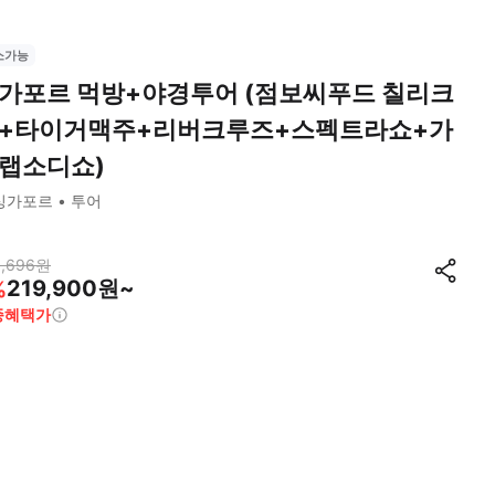
소가능
가포르 먹방+야경투어 (점보씨푸드 칠리크
+타이거맥주+리버크루즈+스펙트라쇼+가
랩소디쇼)
싱가포르
투어
,696
원
219,900원~
%
종혜택가