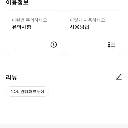
이용정보
▶ 꼭 알아두세요 * 선택한 시간대 또는 
이런건 주의하세요
이렇게 사용하세요
유의사항
사용방법
▶ 사용방법 * 입구에서 스마트폰 티켓을 보여주세요 * 스마트폰 바우처 QR
리뷰
NOL 인터파크투어
NOL
별
사
에서
점
진/
작성
높
동
된
은
영
리뷰