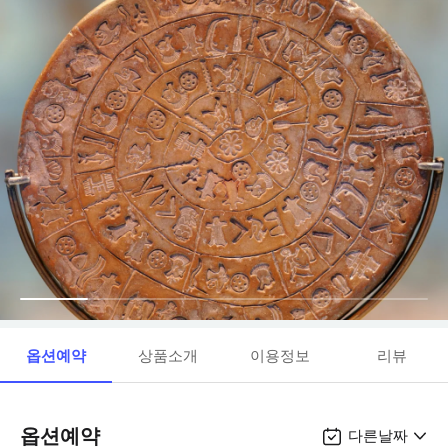
옵션예약
상품소개
이용정보
리뷰
옵션예약
다른날짜