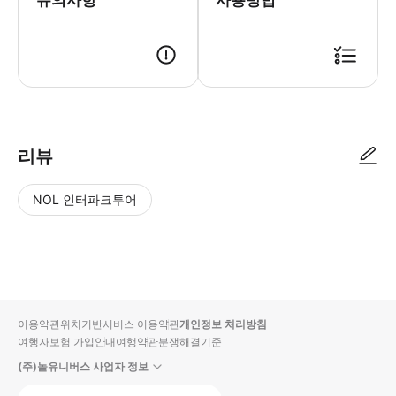
유의사항
사용방법
● 예약접수 후 확정이 되면 이용가능합니다. ● 바우처에 안내된 사용 방법
리뷰
NOL 인터파크투어
NOL
별
사
에서
점
진/
작성
높
동
된
은
영
리뷰
순
상
이용약관
위치기반서비스 이용약관
개인정보 처리방침
입니
여행자보험 가입안내
여행약관
분쟁해결기준
다.
(주)놀유니버스 사업자 정보
별
사