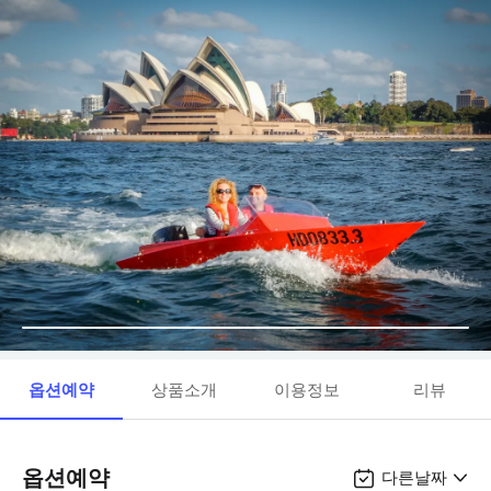
옵션예약
상품소개
이용정보
리뷰
옵션예약
다른날짜