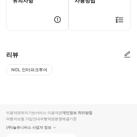
유의사항
사용방법
리뷰
NOL 인터파크투어
NOL
별
사
에서
점
진/
작성
높
동
된
은
영
리뷰
순
상
이용약관
위치기반서비스 이용약관
개인정보 처리방침
입니
여행자보험 가입안내
여행약관
분쟁해결기준
다.
(주)놀유니버스 사업자 정보