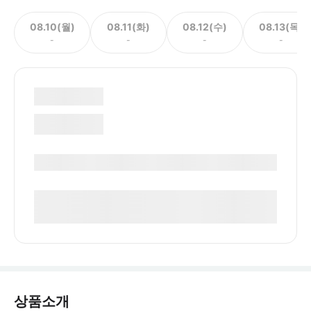
08.10(월)
08.11(화)
08.12(수)
08.13(목)
-
-
-
-
상품소개