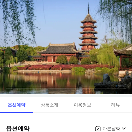
옵션예약
상품소개
이용정보
리뷰
옵션예약
다른날짜