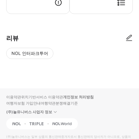
● 예약접수 후 확정이 되면 이용가능합니다. ● 바우처에 안내된 사용 방법
리뷰
NOL 인터파크투어
NOL
별
사
에서
점
진/
작성
높
동
된
은
영
리뷰
순
상
이용약관
위치기반서비스 이용약관
개인정보 처리방침
입니
여행자보험 가입안내
여행약관
분쟁해결기준
다.
(주)놀유니버스 사업자 정보
별
사
NOL
Triple
Interpark Global
점
진/
높
동
(주)놀유니버스
는 일부 상품의 통신판매중개자로서 통신판매의 당사자가 아니므로, 상품의