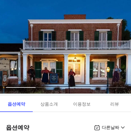
옵션예약
상품소개
이용정보
리뷰
옵션예약
다른날짜