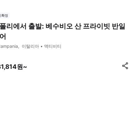
시확정
폴리에서 출발: 베수비오 산 프라이빗 반일
어
Campania
이탈리아
액티비티
81,814원~