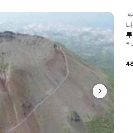
즉
나
투
4